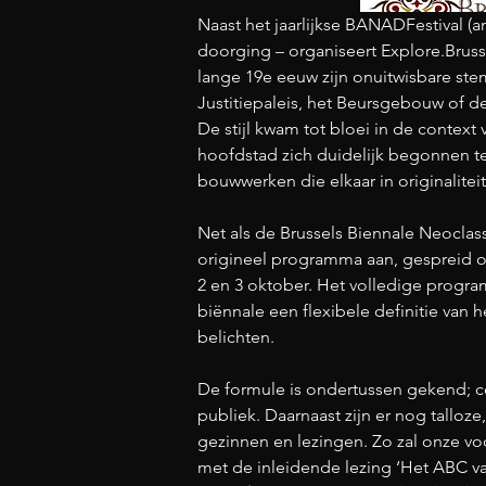
Naast het jaarlijkse BANADFestival (a
doorging – organiseert 
Explore.Bruss
lange 19e eeuw zijn onuitwisbare ste
Justitiepaleis, het Beursgebouw of de
De stijl kwam tot bloei in de contex
hoofdstad zich duidelijk begonnen te
bouwwerken die elkaar in originalite
Net als de Brussels Biennale Neoclass
origineel programma aan, gespreid ov
2 en 3 oktober. Het volledige progra
biënnale een flexibele definitie van
belichten.
De formule is ondertussen gekend; ce
publiek. Daarnaast zijn er nog talloze
gezinnen en lezingen. Zo zal onze vo
met de inleidende lezing ‘Het ABC v