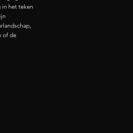
 in het teken
ijn
urlandschap,
w of de