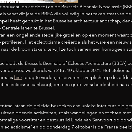
rt nouveau en art deco) en de Brussels Biennale Neoclassic (BBN)
els
 vanaf dit jaar de BBEA die volledig in het teken staat van de
mpel heeft gedrukt in het Brusselse architectuurlandschap, den
 Centrale lanen te Brussel. 
t van een ongekende stedelijke groei en op een moment waarop
 profileren. Het eclecticisme creëerde als het ware een nieu
it naar de kroon staken, terwijl ze toch samen een homogeen 
ic biedt de Brussels Biennale of Eclectic Architecture (BBEA) 
er de twee weekends van 2 tot 10 oktober 2021. Het atelier Sa
mma is 
hier
 terug te vinden, reserveren is verplicht op dezelfd
 het eclecticisme aanhangt, om een grote verscheidenheid aan a
ntraal staan de geleide bezoeken aan unieke interieurs die gew
, uiteenlopende activiteiten, zoals wandelingen en tochten met g
ormalige voorzitter en bestuurslid Linda Van Santvoort op don
an eclecticisme’ en op donderdag 7 oktober is de Franse beel