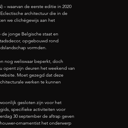
 – waarvan de eerste editie in 2020 
 Eclectische architectuur die in de 
ken we clichégewijs aan het 
 de jonge Belgische staat en 
w stadsdecor, opgebouwd rond 
stadslandschap vormden.
een nog weliswaar beperkt, doch 
lu opent zijn deuren het weekend van 
e website. Moet gezegd dat deze 
rchitecturale werken te kunnen 
oonlijk gesloten zijn voor het 
ids, specifieke activiteiten voor 
derdag 30 september de aftrap geven 
dhouwer-ornamentist het onderwerp 