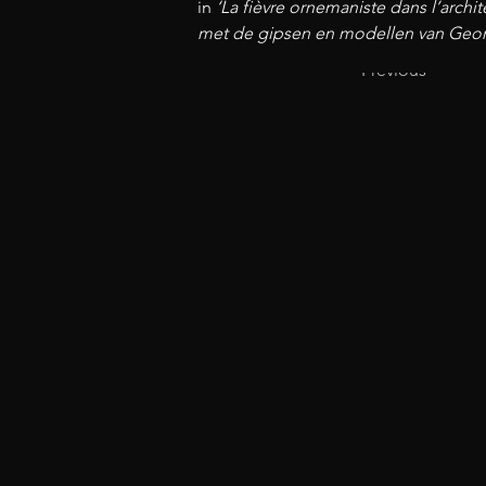
in 
‘La fièvre ornemaniste dans l’archi
met de gipsen en modellen van Georg
Previous