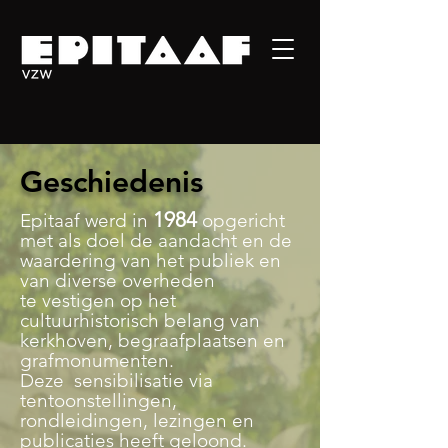
Geschiedenis
1984
Epitaaf werd in
opgericht
met als doel de aandacht en de
waardering van het publiek en
van diverse overheden
te vestigen op het
cultuurhistorisch belang van
kerkhoven, begraafplaatsen en
grafmonumenten.
Deze sensibilisatie via
tentoonstellingen,
rondleidingen, lezingen en
publicaties heeft geloond.