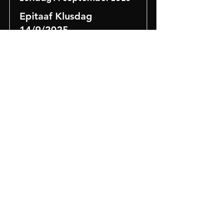
Epitaaf Klusdag
14/9/2025
Een dag lang ons Huis Salu onder
handen nemen.
Lees meer
vrijdag 31 mei 2024