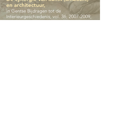
en architectuur,
in Gentse Bijdragen tot de
Interieurgeschiedenis, vol. 36,
2007-2009
,
Leuven, 2011, p. 1-24.
Onze Lieve Vrouw Voorplein 16 l 1020 Brussel - Laken
info@epitaaf.org
> Agenda
© 2025 Epitaaf