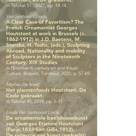
in Tafofiel 51 , 2021, pp. 14-18.
Van Santvoort Linda,
A Clear Case of Favoritism? The
French Ornamentist Georges
Houtstont at work in Brussels (c.
1862-1912)
in J.D. Baetens, M.
Sterckx, H. Todts, (eds.), Sculpting
Abroad. Nationality and mobility
of Sculptors in the Nineteenth
Century. XIX Studies
in Nineteenth century art and Visual
Culture, Brepols, Turnhout, 2020, p. 57-69.
Marlies De Neef,
Het plannenfonds Houtstont. De
Code gekraakt,
in Tafofiel 45, 2019, pp. 6-11.
Linda Van Santvoort Linda,
De ornamentele beeldhouwkunst
van Georges Etienne Houtstont
(Parijs,1832-Sint-Gillis,1912).
De synergie van kunst (ambacht)